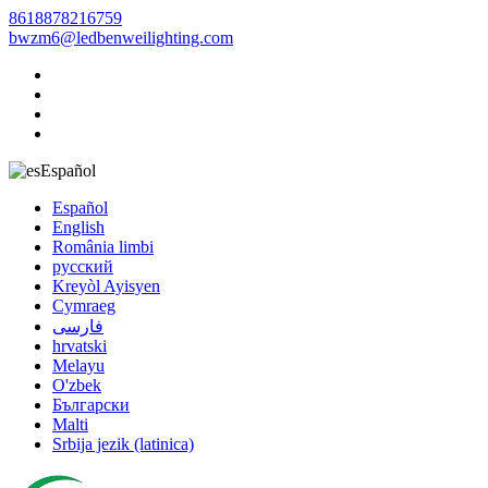
8618878216759
bwzm6@ledbenweilighting.com
Español
Español
English
România limbi
русский
Kreyòl Ayisyen
Cymraeg
فارسی
hrvatski
Melayu
O'zbek
Български
Malti
Srbija jezik (latinica)